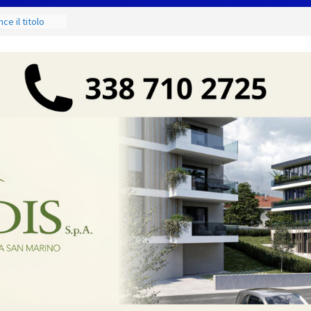
e il titolo
odà si
 di
ci e di mare
 ancora Giovedì
o torna
shopping,
zione Civile
o codice colore
ure estreme
g Contest:
izione 2026-