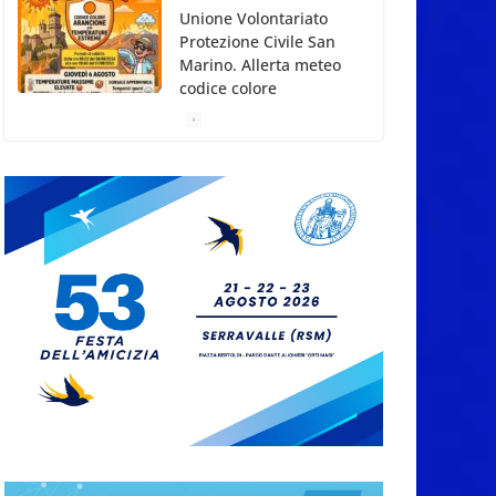
Unione Volontariato
Protezione Civile San
Marino. Allerta meteo
codice colore
Arancione per
temperature estreme
5 Agosto 2026
Dreaming San Marino
Song Contest: aperte le
iscrizioni all’edizione
2026-2027
5 Agosto 2026
Compak: Renato Ragini
vince il titolo
sammarinese,
Armando Rodà si
aggiudicail Gran Prix