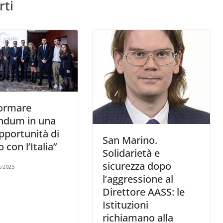
rti
formare
endum in una
pportunità di
San Marino.
o con l’Italia”
Solidarietà e
sicurezza dopo
o 2025
l’aggressione al
Direttore AASS: le
Istituzioni
richiamano alla