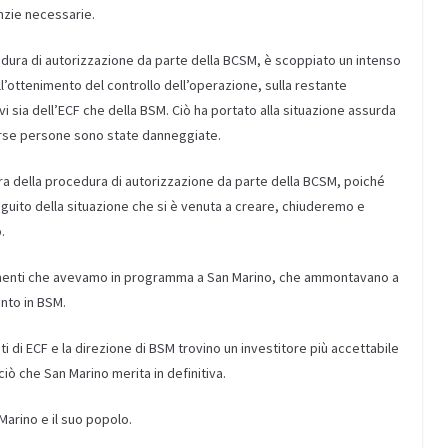
nzie necessarie.
cedura di autorizzazione da parte della BCSM, è scoppiato un intenso
 sull’ottenimento del controllo dell’operazione, sulla restante
vi sia dell’ECF che della BSM. Ciò ha portato alla situazione assurda
verse persone sono state danneggiate.
ra della procedura di autorizzazione da parte della BCSM, poiché
eguito della situazione che si è venuta a creare, chiuderemo e
.
estimenti che avevamo in programma a San Marino, che ammontavano a
nto in BSM.
sti di ECF e la direzione di BSM trovino un investitore più accettabile
 ciò che San Marino merita in definitiva.
Marino e il suo popolo.