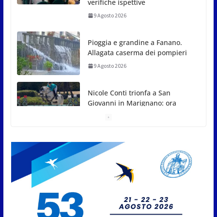
Nicole Conti trionfa a San
Giovanni in Marignano: ora
guarda ai Giochi del
Mediterraneo
9 Agosto 2026
Dennis Spircu fa doppietta a San Marino: suoi
singolare e doppio nel Junior ITF
9 Agosto 2026
Giro aereo d’Italia: a San Marino
è stata l’ultima tappa
9 Agosto 2026
San Marino. AR plaude al
confronto tra istituzioni e
professionisti sulle procedure e