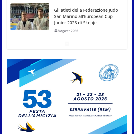
8 Agosto 2026
A Oltremare 2.0 a Riccione in migliaia per
incontrare i DinsiemE
8 Agosto 2026
San Marino Academy.
Femminile: quattro Primavera
aggregate alla Prima Squadra
8 Agosto 2026
San Marino. “Cena Tramonto &
Live” una serata di
divertimento, arte, buona
cucina e solidarietà, a Faetano.
Con la firma e la regia di
Fun4all
8 Agosto 2026