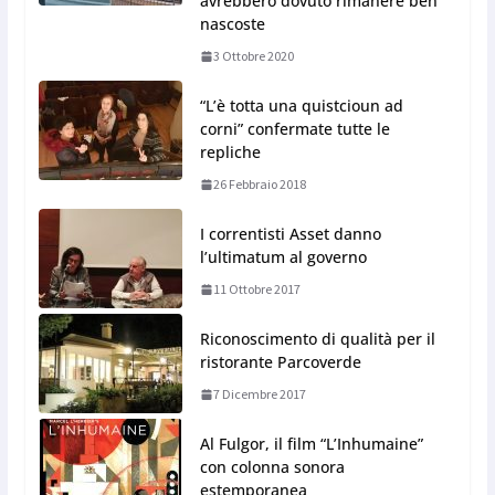
avrebbero dovuto rimanere ben
nascoste
3 Ottobre 2020
“L’è totta una quistcioun ad
corni” confermate tutte le
repliche
26 Febbraio 2018
I correntisti Asset danno
l’ultimatum al governo
11 Ottobre 2017
Riconoscimento di qualità per il
ristorante Parcoverde
7 Dicembre 2017
Al Fulgor, il film “L’Inhumaine”
con colonna sonora
estemporanea