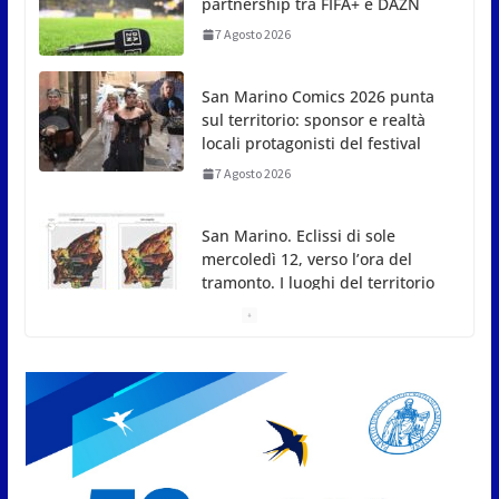
sul territorio: sponsor e realtà
locali protagonisti del festival
7 Agosto 2026
San Marino. Eclissi di sole
mercoledì 12, verso l’ora del
tramonto. I luoghi del territorio
dove si potrà ammirare
7 Agosto 2026
San Marino, stop agli
abbruciamenti di residui
agricoli e vegetali fino al 15
settembre. Previste multe
salate
7 Agosto 2026
Caccuri celebra Roberto Sergio:
cittadinanza onoraria, chiavi