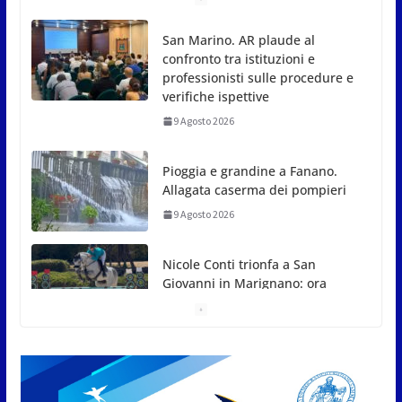
Pioggia e grandine a Fanano.
Allagata caserma dei pompieri
9 Agosto 2026
Nicole Conti trionfa a San
Giovanni in Marignano: ora
guarda ai Giochi del
Mediterraneo
9 Agosto 2026
Dennis Spircu fa doppietta a
San Marino: suoi singolare e
doppio nel Junior ITF
9 Agosto 2026
Giro aereo d’Italia: a San Marino
è stata l’ultima tappa