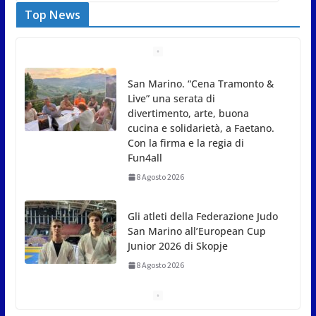
Top News
Gli atleti della Federazione Judo
San Marino all’European Cup
Junior 2026 di Skopje
8 Agosto 2026
L’arte perde uno dei suoi maestri: si è spento a 91
anni il grande scultore Marcello Sgattoni
8 Agosto 2026
A Oltremare 2.0 a Riccione in migliaia per
incontrare i DinsiemE
8 Agosto 2026