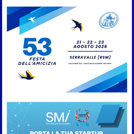
San Marino Academy.
Femminile: quattro Primavera
aggregate alla Prima Squadra
8 Agosto 2026
San Marino. “Cena Tramonto &
Live” una serata di
divertimento, arte, buona
cucina e solidarietà, a Faetano.
Con la firma e la regia di
Fun4all
8 Agosto 2026