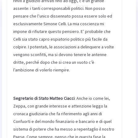
rinvii a giudizio arrivati fino ad oggi, c’è un grande
assente: i tanti corresponsabili politici. Non posso
pensare che l’unico dissennato possa essere solo ed
esclusivamente Simone Celli. La mia coscienza mi
impone di rifiutare questo pensiero. E’ probabile che
Celli sia stato capro espiatorio politico più facile da
colpire. I potentati, le associazioni a delinquere a volte
vengono sconfitti, ma si devono tenere le antenne
dritte, perché dopo che si crea un vuoto c’è
l’ambizione di volerlo riempire.
Segretario di Stato Matteo Ciacci
: Anche io come lei,
Zeppa, con grande interesse e attenzione leggo la
cronaca giudiziaria che fa riferimento agli anni di
Confuorti e del mondo finanziario e bancario e di quel
sistema di potere che ha messo a repentaglio il nostro
Paese. Come sempre, penso che in questa fase la