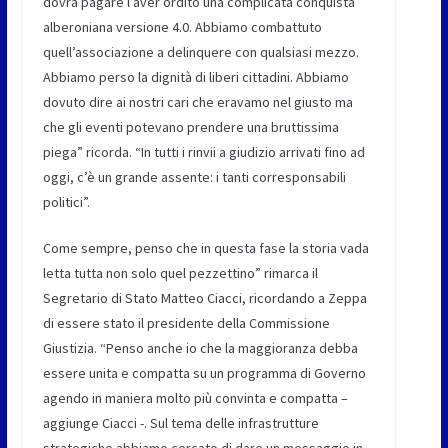
dovrà pagare l’aver ordito una complicata conquista
alberoniana versione 4.0. Abbiamo combattuto
quell’associazione a delinquere con qualsiasi mezzo.
Abbiamo perso la dignità di liberi cittadini. Abbiamo
dovuto dire ai nostri cari che eravamo nel giusto ma
che gli eventi potevano prendere una bruttissima
piega” ricorda. “
In tutti i rinvii a giudizio arrivati fino ad
oggi, c’è un grande assente: i tanti corresponsabili
politici”.
Come sempre, penso che in questa fase la storia vada
letta tutta non solo quel pezzettino” rimarca il
Segretario di Stato Matteo Ciacci,
ricordando a Zeppa
di essere stato il presidente della Commissione
Giustizia. “Penso anche io che la maggioranza debba
essere unita e compatta su un programma di Governo
agendo in maniera molto più convinta e compatta –
aggiunge
Ciacci
-. Sul tema delle infrastrutture
strategiche abbiamo cercato di dare un messaggio in