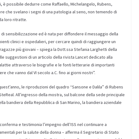
fatti, è possibile dedurre come Raffaello, Michelangelo, Rubens,
pere che svelano i segni di una patologia al seno, non temendo di
a loro ritratte.
 sensibilizzazione ed è nata per diffondere il messaggio della
ienti clinici e ospedalieri, per cercare quindi di raggiungere un
ragazze più giovani – spiega la Dott.ssa Stefania Larghetti della
le suggestioni di un articolo della rivista Lancet dedicato alla
lattie attraverso le biografie e le fonti letterarie di importanti
e che vanno dal VI secolo a.C. fino ai giorni nostri”.
quest’anno, le riproduzioni del quadro “Sansone e Dalila” di Rubens
 SteReal. All’ingresso della mostra, sul balcone della sede principale
 della bandiera della Repubblica di San Marino, la bandiera aziendale
a, conferma e testimonia l’impegno dell’ISS nel continuare a
ntali per la salute della donna – afferma il Segretario di Stato