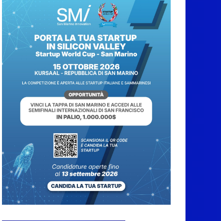
Protezione Civile San
Marino. Incendi
boschivi: attivazione
della fase preliminare
di preallarme, dal 3 al
9 agosto
6 Agosto 2026