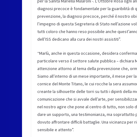
per la Sanità Mariella Mularoni -. L’Ottobre Rosa ogni 
diagnosi precoce è fondamentale per la guaribilità di qu
prevenzione, la diagnosi precoce, perché il nostro ob
l’impegno di questa Segreteria di Stato nell’azione vo
tutti coloro che hanno reso possibile anche quest’anno 
dell’ISS dedicano alla cura dei nostri assistiti”.
“Marlù, anche in questa occasione, desidera confermare 
particolare verso il settore salute pubblica – dichia
attenzione attorno al tema della prevenzione che, orm
Siamo all’interno di un mese importante, il mese per l
cornice del Monte Titano, le cui rocche la sera assumon
creante la silhouette delle torri su tutti i dipinti dell
comunicazione che si avvale dell’arte, per sensibilizza
nel nostro agire che pone al centro di tutto, non solo d
dare un supporto, una testimonianza, ma soprattutto pe
dovuto affrontare difficili battaglie. Una vicinanza per
sensibile e attento”.