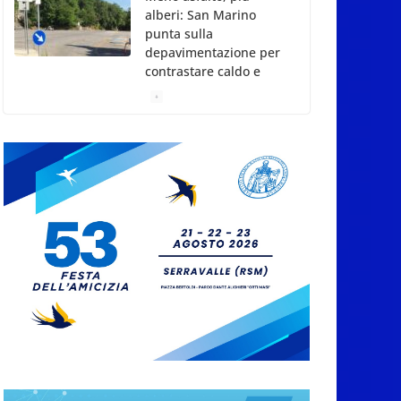
alberi: San Marino
punta sulla
depavimentazione per
contrastare caldo e
rischio idrogeologico
6 Agosto 2026
San Marino. USL:
l’inferno di Marcinelle
diventi monito e
memoria collettiva
6 Agosto 2026
San Marino. Sindacati:
PdL famiglia, alla
prima sessione
consiliare utile deve
essere approvato
6 Agosto 2026