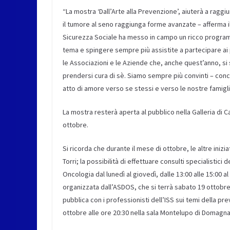
“La mostra ‘Dall’Arte alla Prevenzione’, aiuterà a raggi
il tumore al seno raggiunga forme avanzate – afferma il
Sicurezza Sociale ha messo in campo un ricco program
tema e spingere sempre più assistite a partecipare ai p
le Associazioni e le Aziende che, anche quest’anno, si
prendersi cura di sè. Siamo sempre più convinti – conc
atto di amore verso se stessi e verso le nostre famigli
La mostra resterà aperta al pubblico nella Galleria di C
ottobre.
Si ricorda che durante il mese di ottobre, le altre inizi
Torri; la possibilità di effettuare consulti specialistici
Oncologia dal lunedì al giovedì, dalle 13:00 alle 15:00
organizzata dall’ASDOS, che si terrà sabato 19 ottobre
pubblica con i professionisti dell’ISS sui temi della prev
ottobre alle ore 20:30 nella sala Montelupo di Domagn