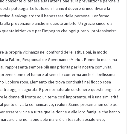
anno consente di tenere alta l’attenzione sulla prevenzione perché la
esta patologia. Le Istituzioni hanno il dovere di incentivare la
iettivo è salvaguardare il benessere delle persone. Confermo
lta alla prevenzione anche in questo ambito. Un grazie sincero a
questa iniziativa e per l’impegno che ogni giorno i professionisti
la propria vicinanza nei confronti delle istituzioni, in modo
ra Marta Fabbri, Responsabile Governance Marlù -. Ponendo massima
ai, rappresenta sempre più una priorità per la nostra comunità.
a prevenzione del tumore al seno: lo conferma anche la bellissima
o il colore rosa. Elemento che trova continuità nel fiocco rosa
a mostra oggi inaugurata. È per noi naturale sostenere questa originale
re le donne di fronte ad un tema così importante. Vi è una similarità
al punto di vista comunicativo, i valori. Siamo presenti non solo per
r essere vicine a tutte quelle donne e alle loro famiglie che hanno
 rimarcare che non sono sole ma vi è un tessuto sociale vivo,