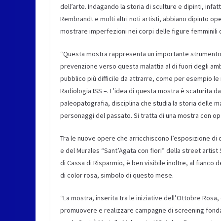
dell’arte. Indagando la storia di sculture e dipinti, in
Rembrandt e molti altri noti artisti, abbiano dipinto o
mostrare imperfezioni nei corpi delle figure femminili d
“Questa mostra rappresenta un importante strumento di
prevenzione verso questa malattia al di fuori degli amb
pubblico più difficile da attrarre, come per esempio le 
Radiologia ISS –. L’idea di questa mostra è scaturita dal
paleopatografia, disciplina che studia la storia delle ma
personaggi del passato. Si tratta di una mostra con oper
Tra le nuove opere che arricchiscono l’esposizione di 
e del Murales “Sant’Agata con fiori” della street artist
di Cassa di Risparmio, è ben visibile inoltre, al fianco
di color rosa, simbolo di questo mese.
“La mostra, inserita tra le iniziative dell’Ottobre Ros
promuovere e realizzare campagne di screening fondame