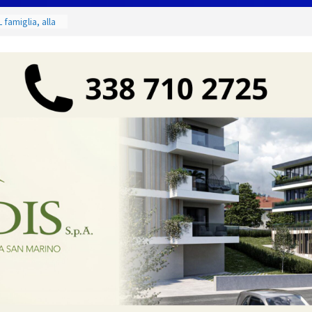
 famiglia, alla
 utile deve
ino. Incendi
a fase
 dal 3 al 9
eggende e
uivocabile
i
 San Marino
zione per
io
 di Marcinelle
 collettiva