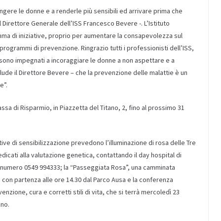
ungere le donne e a renderle più sensibili ed arrivare prima che
 Direttore Generale dell’ISS Francesco Bevere -. L’Istituto
ma di iniziative, proprio per aumentare la consapevolezza sul
rogrammi di prevenzione. Ringrazio tutti i professionisti dell’ISS,
 sono impegnati a incoraggiare le donne a non aspettare e a
lude il Direttore Bevere – che la prevenzione delle malattie è un
e”.
assa di Risparmio, in Piazzetta del Titano, 2, fino al prossimo 31
ative di sensibilizzazione prevedono l’illuminazione di rosa delle Tre
 dedicati alla valutazione genetica, contattando il day hospital di
 al numero 0549 994333; la “Passeggiata Rosa”, una camminata
 con partenza alle ore 14.30 dal Parco Ausa e la conferenza
enzione, cura e corretti stili di vita, che si terrà mercoledì 23
ano.