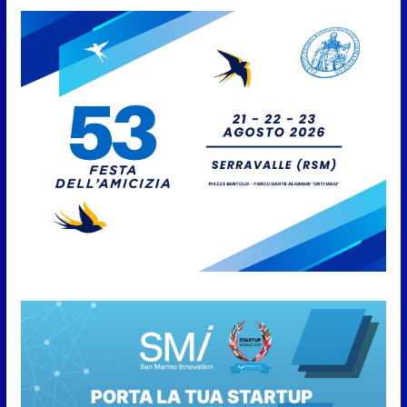
San Marino Academy.
Femminile: quattro Primavera
aggregate alla Prima Squadra
8 Agosto 2026
San Marino. “Cena Tramonto &
Live” una serata di
divertimento, arte, buona
cucina e solidarietà, a Faetano.
Con la firma e la regia di
Fun4all
8 Agosto 2026