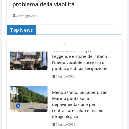
problema della viabilità
23 Maggio 2021
Top News
Meno asfalto, più alberi: San
Marino punta sulla
depavimentazione per
contrastare caldo e rischio
idrogeologico
6 Agosto 2026
San Marino. USL: l’inferno di
Marcinelle diventi monito e
memoria collettiva
6 Agosto 2026