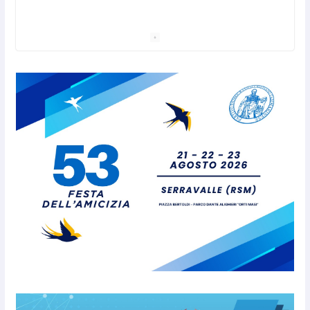
San Marino. Sindacati: PdL famiglia, alla prima
sessione consiliare utile deve essere approvato
6 Agosto 2026
Protezione Civile San Marino.
Incendi boschivi: attivazione
della fase preliminare di
preallarme, dal 3 al 9 agosto
6 Agosto 2026
“San Marino Antiqua –
Leggende e storie del Titano”:
l’inequivocabile successo di
pubblico e di partecipazione
6 Agosto 2026