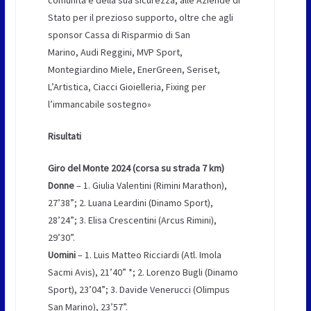
Stato per il prezioso supporto, oltre che agli
sponsor Cassa di Risparmio di San
Marino, Audi Reggini, MVP Sport,
Montegiardino Miele, EnerGreen, Seriset,
L’Artistica, Ciacci Gioielleria, Fixing per
l’immancabile sostegno»
Risultati
Giro del Monte 2024 (corsa su strada 7 km)
Donne
– 1. Giulia Valentini (Rimini Marathon),
27’38”; 2. Luana Leardini (Dinamo Sport),
28’24”; 3. Elisa Crescentini (Arcus Rimini),
29’30”.
Uomini
– 1. Luis Matteo Ricciardi (Atl. Imola
Sacmi Avis), 21’40” *; 2. Lorenzo Bugli (Dinamo
Sport), 23’04”; 3. Davide Venerucci (Olimpus
San Marino), 23’57”.