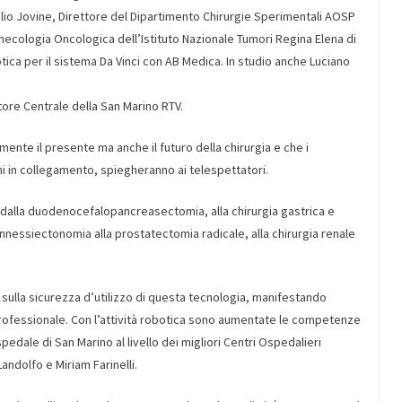
Elio Jovine, Direttore del Dipartimento Chirurgie Sperimentali AOSP
inecologia Oncologica dell’Istituto Nazionale Tumori Regina Elena di
botica per il sistema Da Vinci con AB Medica. In studio anche Luciano
tore Centrale della San Marino RTV.
ente il presente ma anche il futuro della chirurgia e che i
ghi in collegamento, spiegheranno ai telespettatori.
o dalla duodenocefalopancreasectomia, alla chirurgia gastrica e
annessiectonomia alla prostatectomia radicale, alla chirurgia renale
sulla sicurezza d’utilizzo di questa tecnologia, manifestando
ofessionale. Con l’attività robotica sono aumentate le competenze
edale di San Marino al livello dei migliori Centri Ospedalieri
Landolfo e Miriam Farinelli.