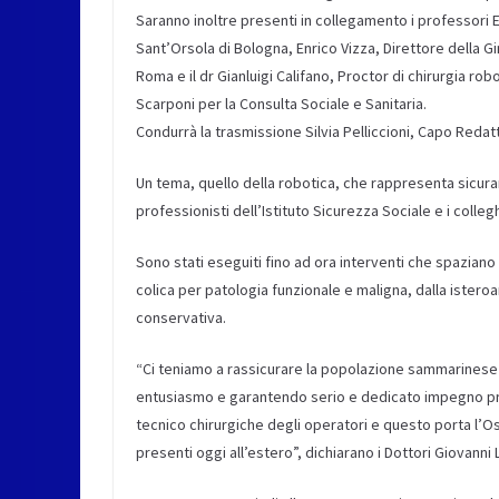
Saranno inoltre presenti in collegamento i professori 
Sant’Orsola di Bologna, Enrico Vizza, Direttore della G
Roma e il dr Gianluigi Califano, Proctor di chirurgia ro
Scarponi per la Consulta Sociale e Sanitaria.
Condurrà la trasmissione Silvia Pelliccioni, Capo Redat
Un tema, quello della robotica, che rappresenta sicuram
professionisti dell’Istituto Sicurezza Sociale e i colle
Sono stati eseguiti fino ad ora interventi che spazian
colica per patologia funzionale e maligna, dalla istero
conservativa.
“Ci teniamo a rassicurare la popolazione sammarinese 
entusiasmo e garantendo serio e dedicato impegno pr
tecnico chirurgiche degli operatori e questo porta l’Osp
presenti oggi all’estero”, dichiarano i Dottori Giovanni 