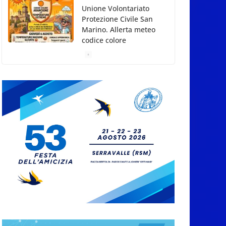
Song Contest: aperte le
iscrizioni all’edizione
2026-2027
5 Agosto 2026
Compak: Renato Ragini
vince il titolo
sammarinese,
Armando Rodà si
aggiudicail Gran Prix
5 Agosto 2026
Pesca sportiva, tre
prove di campionato
tra acque dolci e di
mare
5 Agosto 2026