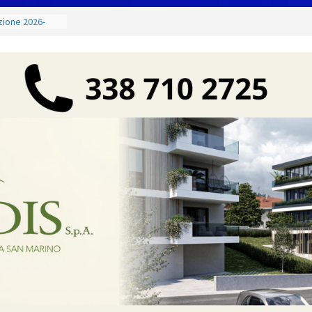
g Contest:
izione 2026-
e il titolo
odà si
 di
ci e di mare
 ancora Giovedì
o torna
shopping,
zione Civile
o codice colore
ure estreme