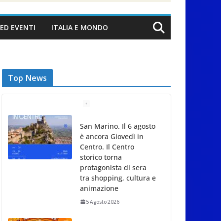
ED EVENTI
ITALIA E MONDO
Top News
Unione Volontariato
Protezione Civile San
Marino. Allerta meteo
codice colore
Arancione per
temperature estreme
5 Agosto 2026
Dreaming San Marino