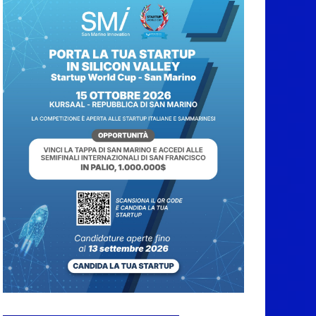
San Marino. Il 6 agosto
è ancora Giovedì in
Centro. Il Centro
storico torna
protagonista di sera
tra shopping, cultura e
animazione
5 Agosto 2026