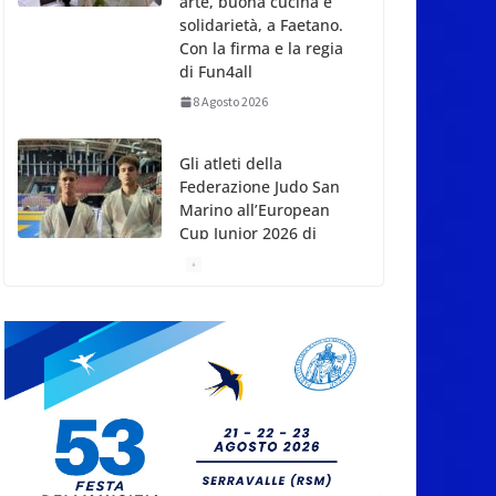
arte, buona cucina e
solidarietà, a Faetano.
Con la firma e la regia
di Fun4all
8 Agosto 2026
Gli atleti della
Federazione Judo San
Marino all’European
Cup Junior 2026 di
Skopje
8 Agosto 2026
L’arte perde uno dei
suoi maestri: si è
spento a 91 anni il
grande scultore
Marcello Sgattoni
8 Agosto 2026