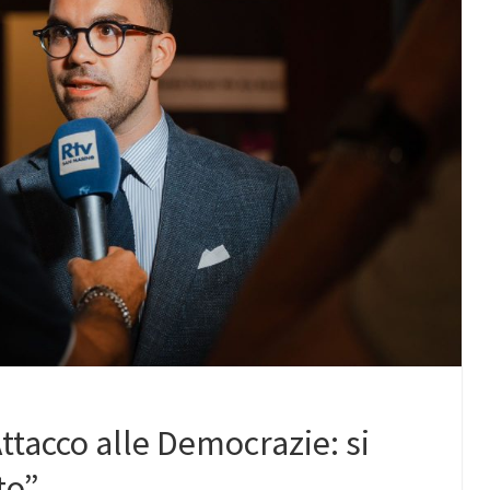
ttacco alle Democrazie: si
to”