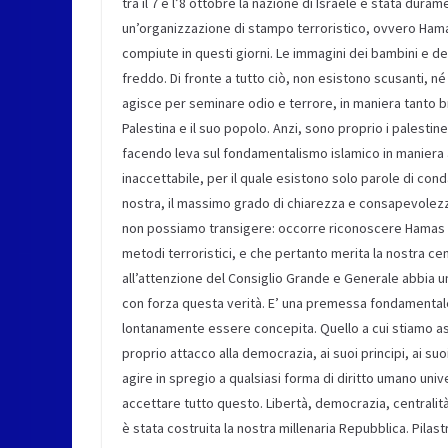
tra il 7 e l’8 ottobre la nazione di Israele è stata dura
un’organizzazione di stampo terroristico, ovvero Hamas
compiute in questi giorni. Le immagini dei bambini e deg
freddo. Di fronte a tutto ciò, non esistono scusanti, né a
agisce per seminare odio e terrore, in maniera tanto br
Palestina e il suo popolo. Anzi, sono proprio i palestin
facendo leva sul fondamentalismo islamico in maniera
inaccettabile, per il quale esistono solo parole di con
nostra, il massimo grado di chiarezza e consapevolezz
non possiamo transigere: occorre riconoscere Hamas p
metodi terroristici, e che pertanto merita la nostra c
all’attenzione del Consiglio Grande e Generale abbia 
con forza questa verità. E’ una premessa fondamental
lontanamente essere concepita. Quello a cui stiamo ass
proprio attacco alla democrazia, ai suoi principi, ai s
agire in spregio a qualsiasi forma di diritto umano u
accettare tutto questo. Libertà, democrazia, centralità
è stata costruita la nostra millenaria Repubblica. Pila