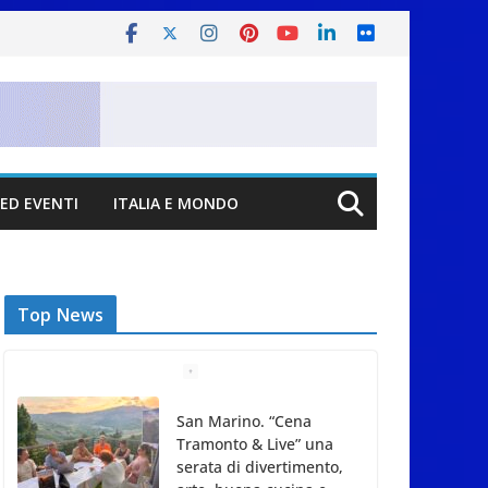
ED EVENTI
ITALIA E MONDO
Top News
San Marino. “Cena
Tramonto & Live” una
serata di divertimento,