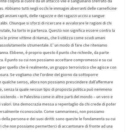
mente colpita al cuore da un attacco vile e sanguinario sferrato da
. Abbiamo tutti negli occhi le immagini aberranti delle carneficine
li anziani rapiti, delle ragazze e dei ragazzi uccisi a sangue
libi. Chiunque si sforzi di ricercare e avvalorare le ragioni di chi
utale, ha torto in partenza. Questo non significa essere contro la
esi le prime vittime di Hamas, che li utilizza come scudi umani
 assolutamente strumentale. E’ un modo di fare che riteniamo
danna. Ebbene, è proprio questo il punto che richiede, da parte
a. Il punto su cui non possiamo accettare compromessi e su cui
er quello che è realmente, un gruppo terroristico che agisce con
ensura. Se vogliamo che l’ordine del giorno da sottoporre
un qualche senso, allora non possiamo prescindere dall’affermare
e, senza la quale nessun tipo di proposta politica può nemmeno
istendo – in Palestina come in altre parti del mondo – un vero e
uoi valori. Una democrazia messa a repentaglio da chi crede di poter
niversalmente riconosciuto. Come sammarinesi, non possiamo
 della persona e dei suoi diritti: sono queste le fondamenta su cui
stri che non possiamo permetterci di accantonare di fronte ad una