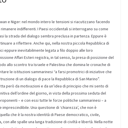
aiwan e Niger: nel mondo intero le tensioni si riacutizzano facendo
e rimanere indifferenti. I Paesi occidentali si interrogano su come
 casi la strada del dialogo sembra preclusa in partenza. Eppure è
inuare a riflettere. Anche qui, nella nostra piccola Repubblica di
i eppure inevitabilmente legata a filo doppio alle loro
ssione Affari Esteri registra, in tal senso, la presa di posizione del
do allo scontro tra Israele e Palestina che domina le cronache di
tare le istituzioni sammarinesi “a farsi promotrici di iniziative che
uzione di un dialogo di pace la Repubblica di San Marino”.
ta però da motivazioni e da un’idea di principio che mi sento di
itiva dell’ordine del giorno, in vista della prossima seduta del
proponenti – e con essi tutte le forze politiche sammarinesi – a
imprescindibile. Una questione di ‘chiarezza’, che non è
lla che è la nostra identità di Paese democratico, civile,
 con alle spalle una lunga tradizione di civiltà e libertà. Nella notte