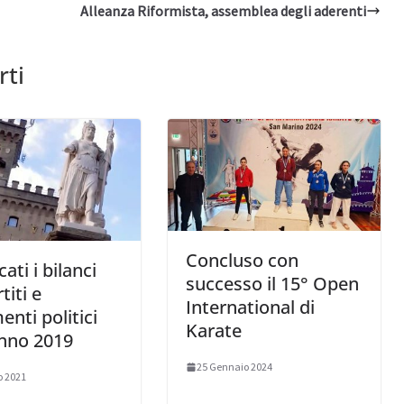
Alleanza Riformista, assemblea degli aderenti
rti
Concluso con
ati i bilanci
successo il 15° Open
titi e
International di
nti politici
Karate
anno 2019
25 Gennaio 2024
o 2021