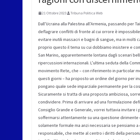
21 Ottobre 2023
Tribuna Politica Web
Dall’Ucraina alla Palestina all’Armenia, passando per T
deflagrare conflitti di fronte al cui orrore è impossibil
evitare inutili massacri e bagni di sangue, ma in molti
proprio questo il tema su cui dobbiamo insistere e cont
San Marino, apparentemente lontana dagli scenari bellic
ripercussioni internazionali. L’ultima seduta della Commi
movimento Rete, che – con riferimento in particolar mo
questi giorni – ha proposto un ordine del giorno per invi
pongano quale sede imparziale permanente per la costr
Sicuramente si tratta di una proposta ambiziosa, sorret
condividere. Prima di arrivare ad una formulazione defin
Consiglio Grande e Generale, vorrei tuttavia invitare i 
soffermarsi attentamente su una questione dirimente e 
solamente formale ma anzi necessaria se pensiamo a que
responsabile, che mette al centro i diritti della persona,