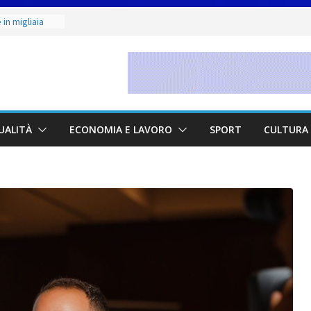
in migliaia
minile:
ate alla Prima
to & Live” una
rte, buona
etano. Con la
UALITÀ
ECONOMIA E LAVORO
SPORT
CULTURA 
ne Judo San
unior 2026 di
maestri: si è
 scultore