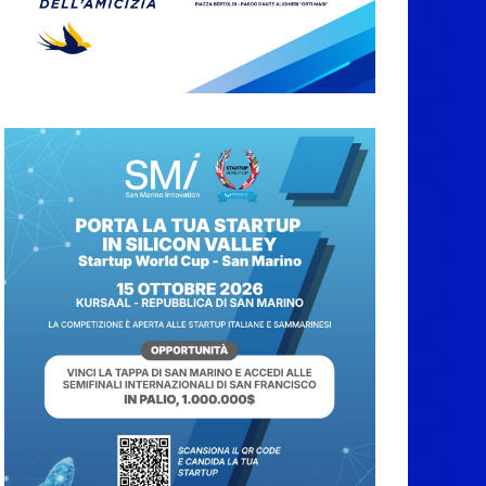
A Oltremare 2.0 a
Riccione in migliaia
per incontrare i
DinsiemE
8 Agosto 2026
San Marino Academy.
Femminile: quattro
Primavera aggregate
alla Prima Squadra
8 Agosto 2026