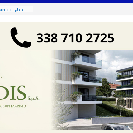
ne in migliaia
mE
emminile:
egate alla Prima
onto & Live” una
 arte, buona
Faetano. Con la
ll
zione Judo San
 Junior 2026 di
i maestri: si è
nde scultore