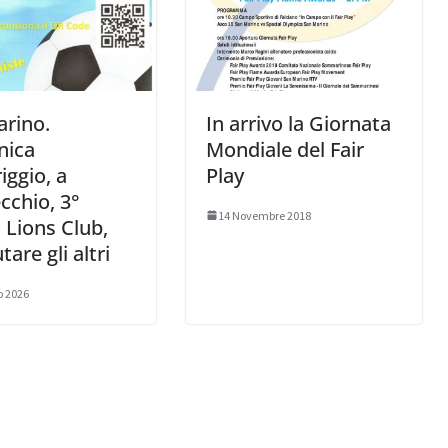
rino.
In arrivo la Giornata
ica
Mondiale del Fair
ggio, a
Play
chio, 3°
14 Novembre 2018
 Lions Club,
tare gli altri
o 2026