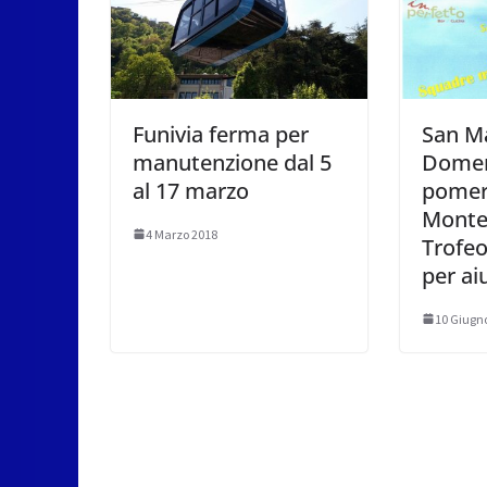
Funivia ferma per
San Ma
manutenzione dal 5
Domen
al 17 marzo
pomeri
Montec
4 Marzo 2018
Trofeo
per aiu
10 Giugn