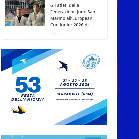
Gli atleti della
Federazione Judo San
Marino all’European
Cup Junior 2026 di
Skopje
8 Agosto 2026
L’arte perde uno dei
suoi maestri: si è
spento a 91 anni il
grande scultore
Marcello Sgattoni
8 Agosto 2026
A Oltremare 2.0 a
Riccione in migliaia
per incontrare i
DinsiemE
8 Agosto 2026