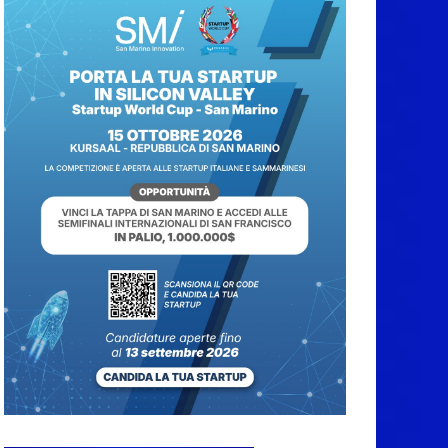
Protezione Civile San
Marino. Incendi
boschivi: attivazione
della fase preliminare
di preallarme, dal 3 al
9 agosto
6 Agosto 2026