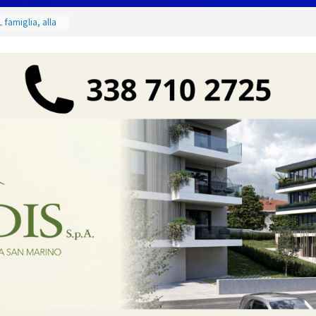
 famiglia, alla
 utile deve
ino. Incendi
a fase
 dal 3 al 9
eggende e
uivocabile
i
 San Marino
zione per
io
 di Marcinelle
 collettiva