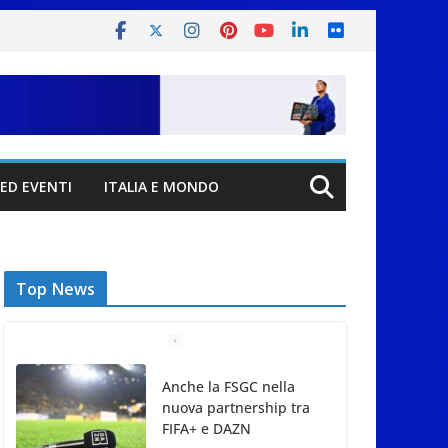
ED EVENTI
ITALIA E MONDO
Top News
San Marino Comics
2026 punta sul
territorio: sponsor e