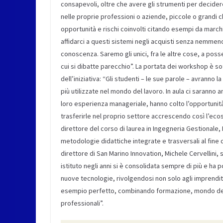
consapevoli, oltre che avere gli strumenti per decide
nelle proprie professioni o aziende, piccole o grandi c
opportunità e rischi coinvolti citando esempi da mar
affidarci a questi sistemi negli acquisti senza nemmeno
conoscenza. Saremo gli unici, fra le altre cose, a poss
cui si dibatte parecchio”. La portata dei workshop è s
dell’iniziativa: “Gli studenti – le sue parole – avranno l
più utilizzate nel mondo del lavoro. In aula ci saranno a
loro esperienza manageriale, hanno colto l’opportunit
trasferirle nel proprio settore accrescendo così l’eco
direttore del corso di laurea in Ingegneria Gestionale
metodologie didattiche integrate e trasversali al fine di
direttore di San Marino Innovation, Michele Cervellini, s
istituto negli anni si è consolidata sempre di più e ha p
nuove tecnologie, rivolgendosi non solo agli imprendit
esempio perfetto, combinando formazione, mondo del l
professionali”.