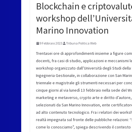
Blockchain e criptovalut
workshop dell’Universit
Marino Innovation
9 Febbraio 2023
Tribuna Politica Web
Trentasei ore di approfondimenti insieme a figure come a
docenti, fra casi di studio, applicazioni e meccanismi l
workshop organizzato dall’Università degli Studi della R
Ingegneria Gestionale, in collaborazione con San Marino I
triennale e magistrale gli strumenti necessari per con
cinque giorni al via lunedì 13 febbraio nella sede del 
marketing e metaverso, crypto arte e diritto d’autore, a
selezionati da San Marino Innovation, ente certificato
ad alto contenuto tecnologico. Fra i relatori dei work
realtà impegnata sul fronte delle pubbliche relazioni:
come lo conosciamo”, spiega descrivendo il contesto c