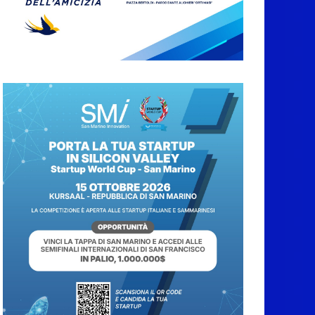
Caccuri celebra
Roberto Sergio:
cittadinanza onoraria,
chiavi della città e
premio alla carriera
7 Agosto 2026
Anche la FSGC nella
nuova partnership tra
FIFA+ e DAZN
7 Agosto 2026