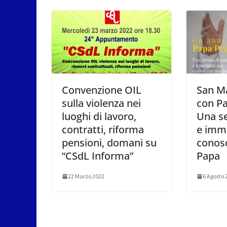
Convenzione OIL
San M
sulla violenza nei
con Pa
luoghi di lavoro,
Una se
contratti, riforma
e imma
pensioni, domani su
conosc
“CSdL Informa”
Papa
22 Marzo 2022
6 Agosto 