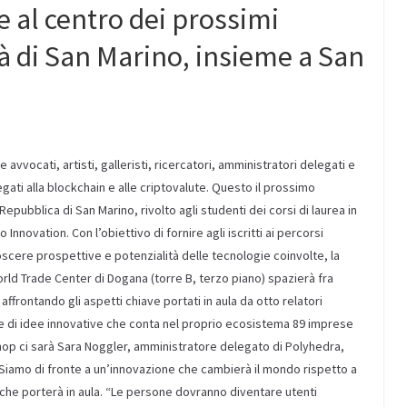
e al centro dei prossimi
à di San Marino, insieme a San
vvocati, artisti, galleristi, ricercatori, amministratori delegati e
egati alla blockchain e alle criptovalute. Questo il prossimo
epubblica di San Marino, rivolto agli studenti dei corsi di laurea in
nnovation. Con l’obiettivo di fornire agli iscritti ai percorsi
oscere prospettive e potenzialità delle tecnologie coinvolte, la
World Trade Center di Dogana (torre B, terzo piano) spazierà fra
ffrontando gli aspetti chiave portati in aula da otto relatori
re di idee innovative che conta nel proprio ecosistema 89 imprese
shop ci sarà Sara Noggler, amministratore delegato di Polyhedra,
 “Siamo di fronte a un’innovazione che cambierà il mondo rispetto a
he porterà in aula. “Le persone dovranno diventare utenti