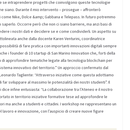
re se intraprendere progetti che coinvolgono queste tecnologie
he siano. Durante il mio intervento – prosegue – affronterò
chi come Nike, Dolce &amp; Gabbana e Telepass. In futuro potremmo
 saperlo. Occorre però che non ci siano barriere, ma anzi basi di
edere i nostri dati e decidere se e come condividerli. Un aspetto su
ottolineata anche dalla docente Karen Venturini, coordinatrice
a possibilità di fare pratica con importanti innovazioni digitali sempre
nche i founder di 10 startup di San Marino Innovation che, forti della
à di approfondire tematiche legate alla tecnologia blockchain per
sistema innovativo del territorio.” Un approccio confermato dal
, Leonardo Tagliente: “Attraverso iniziative come questa adottiamo
 far sviluppare al massimo le potenzialità dei nostri studenti”. Il
i dice infine entusiasta: “La collaborazione tra l’Ateneo e il nostro
ortato in territorio iniziative formative tese ad approfondire le
ori ma anche a studenti e cittadini. I workshop ne rappresentano un
avoro e innovazione, con l’auspicio di creare nuove figure