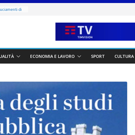
e mercoledì 12,
 luoghi del
ammirare
ruciamenti di
fino al 15
e salate
ergio:
vi della città e
UALITÀ
ECONOMIA E LAVORO
SPORT
CULTURA 
 partnership
unta sul
à locali