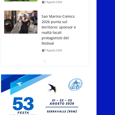
realtà locali
protagonisti del
festival
7 Agosto 2026
San Marino. Eclissi di
sole mercoledì 12,
verso l’ora del
tramonto. I luoghi del
territorio dove si potrà
ammirare
7 Agosto 2026
San Marino, stop agli
abbruciamenti di
residui agricoli e
vegetali fino al 15
settembre. Previste
multe salate
7 Agosto 2026