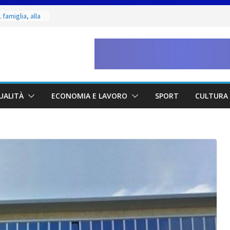
 famiglia, alla
 utile deve
ino. Incendi
a fase
dal 3 al 9
eggende e
UALITÀ
ECONOMIA E LAVORO
SPORT
CULTURA 
uivocabile
 San Marino
zione per
io
 di Marcinelle
collettiva