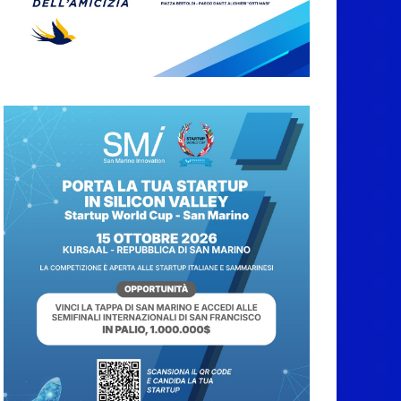
San Marino. Sindacati:
PdL famiglia, alla
prima sessione
consiliare utile deve
essere approvato
6 Agosto 2026
Protezione Civile San
Marino. Incendi
boschivi: attivazione
della fase preliminare
di preallarme, dal 3 al
9 agosto
6 Agosto 2026