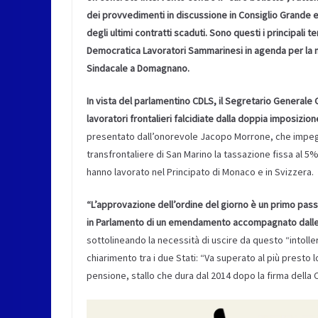
dei provvedimenti in discussione in Consiglio Grande e Ge
degli ultimi contratti scaduti. Sono questi i principali
Democratica Lavoratori Sammarinesi in agenda per la mat
Sindacale a Domagnano.
In vista del parlamentino CDLS, il Segretario Generale 
lavoratori frontalieri falcidiate dalla doppia imposizion
presentato dall’onorevole Jacopo Morrone, che impegn
transfrontaliere di San Marino la tassazione fissa al 5%
hanno lavorato nel Principato di Monaco e in Svizzera.
“L’approvazione dell’ordine del giorno è un primo pas
in Parlamento di un emendamento accompagnato dalle 
sottolineando la necessità di uscire da questo “intolle
chiarimento tra i due Stati: “Va superato al più presto 
pensione, stallo che dura dal 2014 dopo la firma della