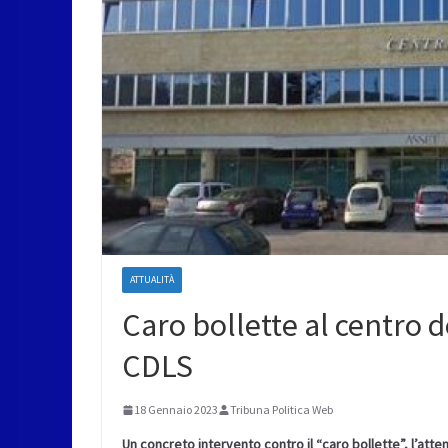
ATTUALITÀ
Caro bollette al centro d
CDLS
18 Gennaio 2023
Tribuna Politica Web
Un concreto intervento contro il “caro bollette”, l’atte