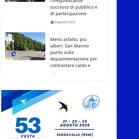
l’inequivocabile
successo di pubblico e
di partecipazione
6 Agosto 2026
Meno asfalto, più
alberi: San Marino
punta sulla
depavimentazione per
contrastare caldo e
rischio idrogeologico
6 Agosto 2026
San Marino. USL:
l’inferno di Marcinelle
diventi monito e
memoria collettiva
6 Agosto 2026