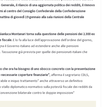
nerale, il rilancio di una aggiornata politica dei redditi, il rinnovo
 temi al centro del Consiglio Confederale della Confederazione
tina di giovedì 19 gennaio alla sala riunioni della Centrale
Gianluca Montanari torna sulla questione delle pensioni dei 2.300 ex
e fiscale.
E lo fa alla luce dell’approvazione dell’ordine del giorno,
a il Governo italiano ad estendere anche alle pensioni
. Tassazione già prevista per quelle dei pensionati italiani che
so che ora ha bisogno di uno sbocco concreto con la presentazione
necessarie coperture finanziarie”
, afferma il segretario CDLS,
rabile e iniquo trattamento” anche attraverso un definitivo
lo stallo diplomatico-normativo sulla potestà fiscale dei redditi da
 Convenzione bilaterale contro le doppie imposizioni”