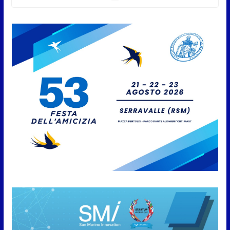
sessione consiliare utile deve essere approvato
6 Agosto 2026
Protezione Civile San Marino.
Incendi boschivi: attivazione
della fase preliminare di
preallarme, dal 3 al 9 agosto
6 Agosto 2026
“San Marino Antiqua –
Leggende e storie del Titano”:
l’inequivocabile successo di
pubblico e di partecipazione
6 Agosto 2026