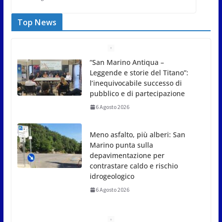
Top News
Meno asfalto, più alberi: San
Marino punta sulla
depavimentazione per
contrastare caldo e rischio
idrogeologico
6 Agosto 2026
San Marino. USL: l’inferno di
Marcinelle diventi monito e
memoria collettiva
6 Agosto 2026
San Marino. Sindacati: PdL famiglia, alla prima