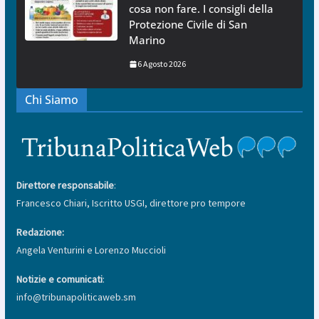
cosa non fare. I consigli della
Protezione Civile di San
Marino
6 Agosto 2026
Chi Siamo
Direttore responsabile
:
Francesco Chiari, Iscritto USGI, direttore pro tempore
Redazione:
Angela Venturini e Lorenzo Muccioli
Notizie e comunicati
:
info@tribunapoliticaweb.sm