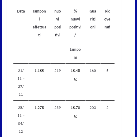
Data
Tampon
nuo
%
Gua
Ric
i
vi
nuovi
rigi
ove
effettua
posi
positivi
oni
rati
ti
tivi
/
tampo
ni
21/
1.185
219
18.48
160
6
11 –
%
27/
11
28/
1.278
239
18.70
203
2
11 –
%
04/
12