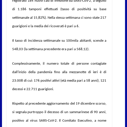
registrato 184 nuovi casi di infezione da SARS-CoV-2, a seguito
di 1.186 tamponi effettuati (
tasso di positività su base
settimanale al 15,82%)
. Nella stessa settimana ci sono state 217
guarigioni e la media dei ricoverati è pari a 6.
Il tasso di incidenza settimanale su 100mila abitanti, scende a
548,03 (la settimana precedente era pari a 568,12).
Complessivamente, il numero totale di persone contagiate
dall’inizio della pandemia fino alla mezzanotte di ieri è di
23.008 di cui: 176 positivi attivi (età media pari a 58 anni), 121
decessi e 22.711 guarigioni.
Rispetto al precedente aggiornamento del 19 dicembre scorso,
si segnala purtroppo il decesso di un sammarinese di 90 anni,
positivo al virus SARS-CoV-2. Il Comitato Esecutivo, a nome