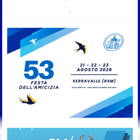
8 Agosto 2026
San Marino Academy.
Femminile: quattro Primavera
aggregate alla Prima Squadra
8 Agosto 2026
San Marino. “Cena Tramonto &
Live” una serata di
divertimento, arte, buona
cucina e solidarietà, a Faetano.
Con la firma e la regia di
Fun4all
8 Agosto 2026