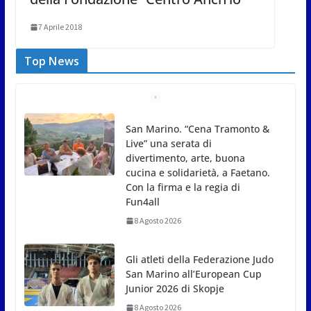
7 Aprile 2018
Top News
Gli atleti della Federazione Judo
San Marino all’European Cup
Junior 2026 di Skopje
8 Agosto 2026
L’arte perde uno dei suoi maestri: si è spento a 91
anni il grande scultore Marcello Sgattoni
8 Agosto 2026
A Oltremare 2.0 a Riccione in migliaia per
incontrare i DinsiemE