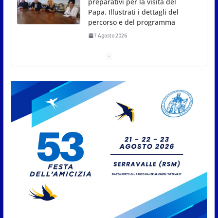
preparativi per la visita del
Papa. Illustrati i dettagli del
percorso e del programma
7 Agosto 2026
San Marino Talent Cup: la
seconda edizione del torneo al
via il 18 agosto
7 Agosto 2026
San Marino Comics 2026 punta
sul territorio: sponsor e realtà
locali protagonisti del festival
7 Agosto 2026
San Marino. Eclissi di sole
mercoledì 12, verso l’ora del
tramonto. I luoghi del territorio
dove si potrà ammirare