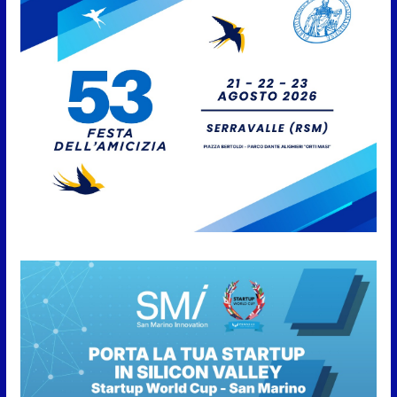
San Marino Academy.
Femminile: quattro Primavera
aggregate alla Prima Squadra
8 Agosto 2026
San Marino. “Cena Tramonto &
Live” una serata di
divertimento, arte, buona
cucina e solidarietà, a Faetano.
Con la firma e la regia di
Fun4all
8 Agosto 2026