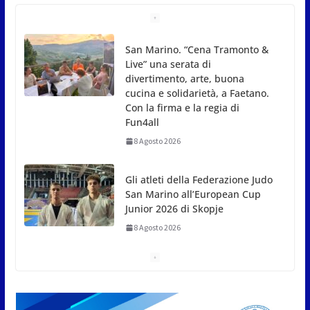
Gli atleti della Federazione Judo
San Marino all’European Cup
Junior 2026 di Skopje
8 Agosto 2026
L’arte perde uno dei suoi
maestri: si è spento a 91 anni il
grande scultore Marcello
Sgattoni
8 Agosto 2026
A Oltremare 2.0 a Riccione in
migliaia per incontrare i
DinsiemE
8 Agosto 2026