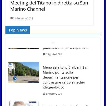
Meeting del Titano in diretta su San
Marino Channel
23 Gennaio 2024
Top News
Meno asfalto, più alberi: San
Marino punta sulla
depavimentazione per
contrastare caldo e rischio
idrogeologico
6 Agosto 2026
San Marino. USL: l’inferno di
Marcinelle diventi monito e
memoria collettiva