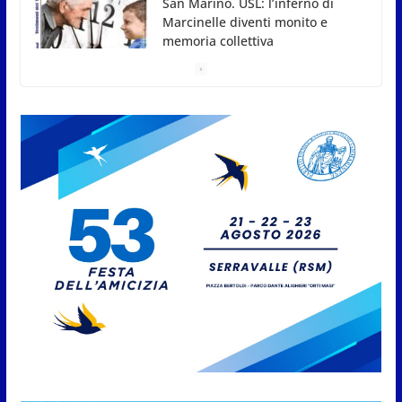
6 Agosto 2026
San Marino. Sindacati: PdL
famiglia, alla prima sessione
consiliare utile deve essere
approvato
6 Agosto 2026
Protezione Civile San Marino.
Incendi boschivi: attivazione
della fase preliminare di
preallarme, dal 3 al 9 agosto
6 Agosto 2026
“San Marino Antiqua –
Leggende e storie del Titano”:
l’inequivocabile successo di
pubblico e di partecipazione