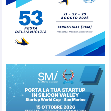
8 Agosto 2026
San Marino. “Cena Tramonto &
Live” una serata di
divertimento, arte, buona
cucina e solidarietà, a Faetano.
Con la firma e la regia di
Fun4all
8 Agosto 2026