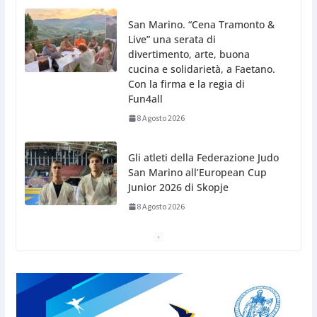
Gli atleti della Federazione Judo
San Marino all’European Cup
Junior 2026 di Skopje
8 Agosto 2026
L’arte perde uno dei suoi
maestri: si è spento a 91 anni il
grande scultore Marcello
Sgattoni
8 Agosto 2026
A Oltremare 2.0 a Riccione in migliaia per
incontrare i DinsiemE
8 Agosto 2026
San Marino Academy. Femminile: quattro
Primavera aggregate alla Prima Squadra