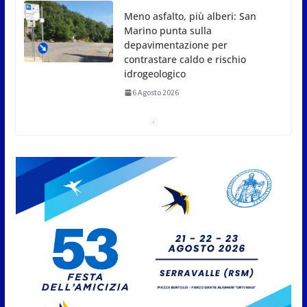
San Marino. USL: l’inferno di Marcinelle diventi
monito e memoria collettiva
6 Agosto 2026
San Marino. Sindacati: PdL famiglia, alla prima
sessione consiliare utile deve essere approvato
6 Agosto 2026
Protezione Civile San Marino.
Incendi boschivi: attivazione
della fase preliminare di
preallarme, dal 3 al 9 agosto
6 Agosto 2026
“San Marino Antiqua –
Leggende e storie del Titano”:
l’inequivocabile successo di