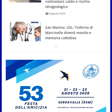
San Marino. USL: l’inferno di
Marcinelle diventi monito e
memoria collettiva
6 Agosto 2026
San Marino. Sindacati: PdL
famiglia, alla prima sessione
consiliare utile deve essere
approvato
6 Agosto 2026
Protezione Civile San Marino.
Incendi boschivi: attivazione
della fase preliminare di
preallarme, dal 3 al 9 agosto
6 Agosto 2026