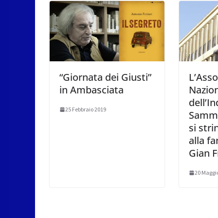
“Giornata dei Giusti”
L’Asso
in Ambasciata
Nazio
dell’I
25 Febbraio 2019
Samma
si str
alla f
Gian 
20 Maggi