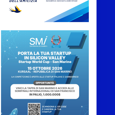
News da Rimini e
Circondario. Red Devil
chiuso | Traguardi |
Papa, tutti al lavoro
7 Agosto 2026
San Marino. Il Governo
accelera sul contratto
della PA: pronta la
proposta ai sindacati
7 Agosto 2026