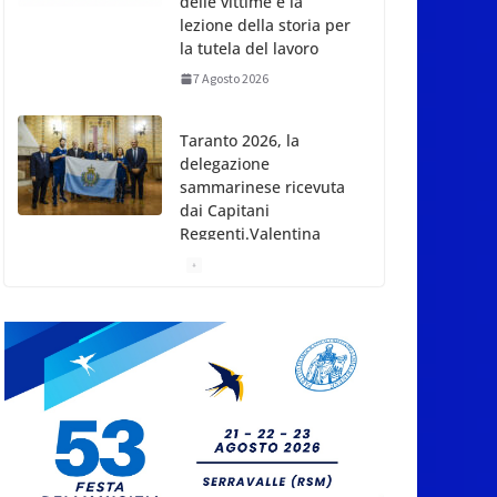
7 Agosto 2026
Taranto 2026, la
delegazione
sammarinese ricevuta
dai Capitani
Reggenti.Valentina
Venerucci e Jacopo
Frisoni i due
portabandiera
7 Agosto 2026
San Marino. Attiva-
Mente sulla Carta
Sociale Europea: dalla
firma alla
responsabilità
7 Agosto 2026