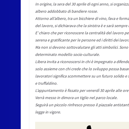
In origine, la sera del 30 aprile di ogni anno, si organi
albero addobbato di bandiere rosse.
Attorno all’albero, tra un bicchiere di vino, fava e formag
del lavoro, si dichiarava che la sinistra è e sarà sempre 
E’ chiaro che per riconoscere la centralità del lavoro per
serena e gratificante per le persone ed i diritti dei lavo
Ma non si devono sottovalutare gli atti simbolici. Sono 
determinato modello socio-culturale.
Libera invita a riconoscersi in chi è impegnato a difende
solo assieme con chi crede che lo sviluppo possa basarsi 
lavoratori significa scommettere su un futuro solido e s
e truffaldino.
L’appuntamento è fissato per venerdì 30 aprile alle ore
Verrà messo in dimora un tiglio nel parco locale.
Seguirà un piccolo rinfresco presso il piazzale antistan
legge in vigore.