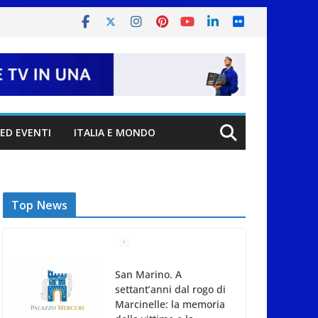
ED EVENTI
ITALIA E MONDO
Top News
San Marino. A
settant’anni dal rogo di
Marcinelle: la memoria
delle vittime e la
lezione della storia per
la tutela del lavoro