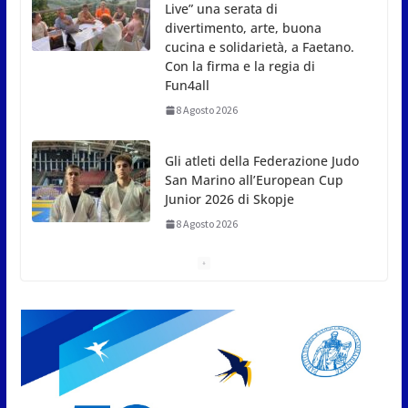
San Marino all’European Cup
Junior 2026 di Skopje
8 Agosto 2026
L’arte perde uno dei suoi
maestri: si è spento a 91 anni il
grande scultore Marcello
Sgattoni
8 Agosto 2026
A Oltremare 2.0 a Riccione in
migliaia per incontrare i
DinsiemE
8 Agosto 2026
San Marino Academy.
Femminile: quattro Primavera
aggregate alla Prima Squadra