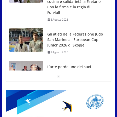
San Marino all’European Cup
Junior 2026 di Skopje
8 Agosto 2026
L’arte perde uno dei suoi
maestri: si è spento a 91 anni il
grande scultore Marcello
Sgattoni
8 Agosto 2026
A Oltremare 2.0 a Riccione in
migliaia per incontrare i
DinsiemE
8 Agosto 2026
San Marino Academy.
Femminile: quattro Primavera
aggregate alla Prima Squadra