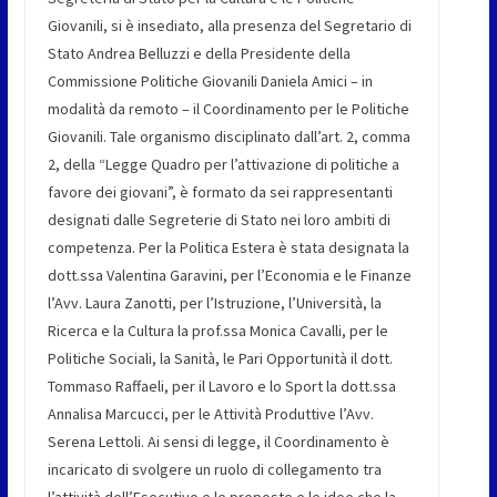
Giovanili, si è insediato, alla presenza del Segretario di
Stato Andrea Belluzzi e della Presidente della
Commissione Politiche Giovanili Daniela Amici – in
modalità da remoto – il Coordinamento per le Politiche
Giovanili. Tale organismo disciplinato dall’art. 2, comma
2, della “Legge Quadro per l’attivazione di politiche a
favore dei giovani”, è formato da sei rappresentanti
designati dalle Segreterie di Stato nei loro ambiti di
competenza. Per la Politica Estera è stata designata la
dott.ssa Valentina Garavini, per l’Economia e le Finanze
l’Avv. Laura Zanotti, per l’Istruzione, l’Università, la
Ricerca e la Cultura la prof.ssa Monica Cavalli, per le
Politiche Sociali, la Sanità, le Pari Opportunità il dott.
Tommaso Raffaeli, per il Lavoro e lo Sport la dott.ssa
Annalisa Marcucci, per le Attività Produttive l’Avv.
Serena Lettoli. Ai sensi di legge, il Coordinamento è
incaricato di svolgere un ruolo di collegamento tra
l’attività dell’Esecutivo e le proposte e le idee che la