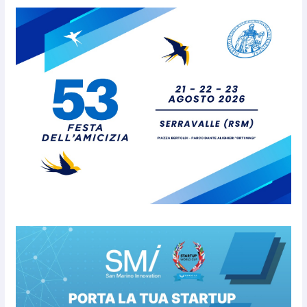
San Marino Academy. Femminile: quattro
Primavera aggregate alla Prima Squadra
8 Agosto 2026
San Marino. “Cena Tramonto &
Live” una serata di
divertimento, arte, buona
cucina e solidarietà, a Faetano.
Con la firma e la regia di
Fun4all
8 Agosto 2026