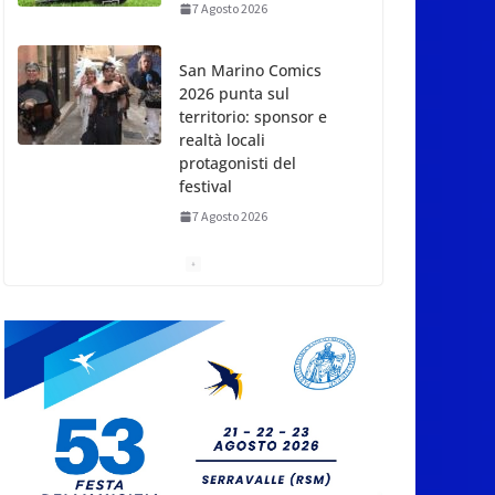
San Marino Comics
2026 punta sul
territorio: sponsor e
realtà locali
protagonisti del
festival
7 Agosto 2026
San Marino. Eclissi di
sole mercoledì 12,
verso l’ora del
tramonto. I luoghi del
territorio dove si potrà
ammirare
7 Agosto 2026
San Marino, stop agli
abbruciamenti di
residui agricoli e
vegetali fino al 15