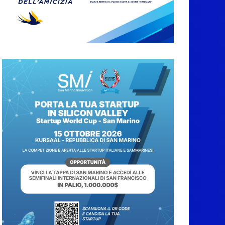
settembre. Previste
multe salate
7 Agosto 2026
Caccuri celebra
Roberto Sergio:
cittadinanza onoraria,
chiavi della città e
premio alla carriera
7 Agosto 2026