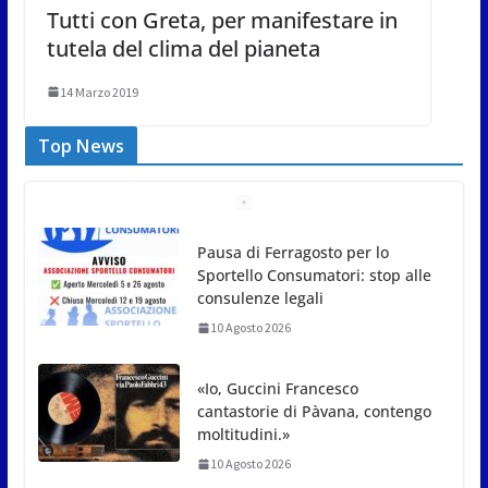
Tutti con Greta, per manifestare in
tutela del clima del pianeta
14 Marzo 2019
Top News
«Io, Guccini Francesco
cantastorie di Pàvana, contengo
moltitudini.»
10 Agosto 2026
Stelle cadenti ed eclissi: il cielo
di mezza estate regala un
doppio spettacolo
10 Agosto 2026