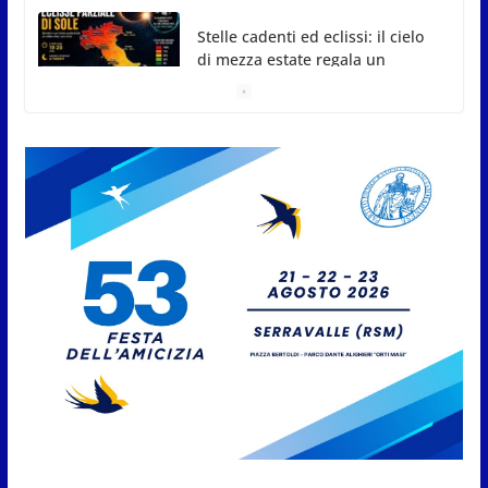
San Marino. Il PS sulle istanze
d’arengo: o si approvano o si
respingono, adesso invece si
manipolano
10 Agosto 2026
Bimbo soccorso in piscina,
notte senza peggioramenti:
resta in terapia intensiva
10 Agosto 2026
Pausa di Ferragosto per lo
Sportello Consumatori: stop alle
consulenze legali
10 Agosto 2026