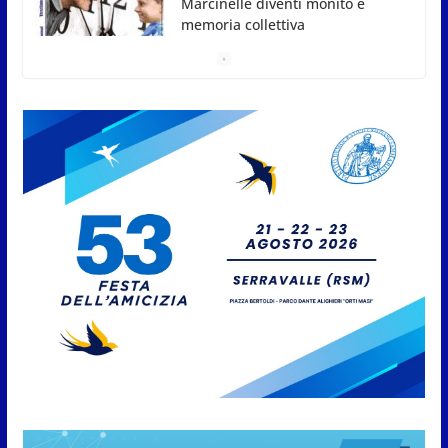
San Marino. Sindacati: PdL famiglia, alla prima
sessione consiliare utile deve essere approvato
6 Agosto 2026
Protezione Civile San Marino.
Incendi boschivi: attivazione
della fase preliminare di
preallarme, dal 3 al 9 agosto
6 Agosto 2026
“San Marino Antiqua –
Leggende e storie del Titano”:
l’inequivocabile successo di
pubblico e di partecipazione
6 Agosto 2026