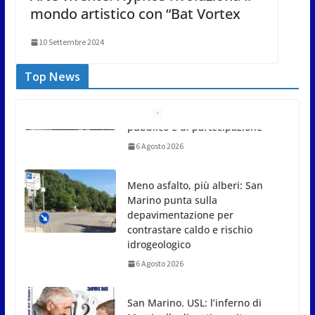
mondo artistico con “Bat Vortex
10 Settembre 2024
Top News
Meno asfalto, più alberi: San
Marino punta sulla
depavimentazione per
contrastare caldo e rischio
idrogeologico
6 Agosto 2026
San Marino. USL: l’inferno di
Marcinelle diventi monito e
memoria collettiva
6 Agosto 2026