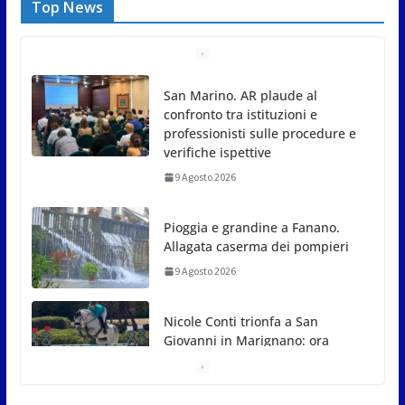
Top News
Pioggia e grandine a Fanano.
Allagata caserma dei pompieri
9 Agosto 2026
Nicole Conti trionfa a San
Giovanni in Marignano: ora
guarda ai Giochi del
Mediterraneo
9 Agosto 2026
Dennis Spircu fa doppietta a San Marino: suoi
singolare e doppio nel Junior ITF
9 Agosto 2026