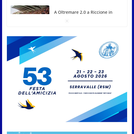
San Marino Academy.
Femminile: quattro Primavera
aggregate alla Prima Squadra
8 Agosto 2026
San Marino. “Cena Tramonto &
Live” una serata di
divertimento, arte, buona
cucina e solidarietà, a Faetano.
Con la firma e la regia di
Fun4all
8 Agosto 2026
Gli atleti della Federazione Judo
San Marino all’European Cup
Junior 2026 di Skopje
8 Agosto 2026