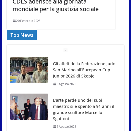
CDLS aderisce alla giornata
mondiale per la giustizia sociale
20 Febbraio 2023
Top News
L’arte perde uno dei suoi
maestri: si è spento a 91 anni il
grande scultore Marcello
Sgattoni
8 Agosto 2026
A Oltremare 2.0 a Riccione in
migliaia per incontrare i
DinsiemE
8 Agosto 2026