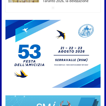
Taranto 2026, la delegazione
sammarinese ricevuta dai
Capitani Reggenti.Valentina
Venerucci e Jacopo Frisoni i due
portabandiera
7 Agosto 2026
L’Associazione Frontalieri Italia
San Marino incontra
l’Ambasciatore Colaceci per un
confronto su diritti e
discriminazioni a scapito dei
lavoratori
7 Agosto 2026
San Marino. L’ordinanza sul
risparmio di acqua è
preventiva, non ci sono carenze
idriche al momento, ma il
risparmio è sempre buona