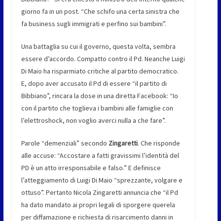
giorno fa in un post. “Che schifo una certa sinistra che
fa business sugli immigrati e perfino sui bambini”.
Una battaglia su cui il governo, questa volta, sembra
essere d’accordo. Compatto contro il Pd. Neanche Luigi
Di Maio ha risparmiato critiche al partito democratico.
E, dopo aver accusato il Pd di essere “il partito di
Bibbiano”, rincara la dose in una diretta Facebook: “Io
con il partito che toglieva i bambini alle famiglie con
l’elettroshock, non voglio averci nulla a che fare”.
Parole “demenziali” secondo
Zingaretti
. Che risponde
alle accuse: “Accostare a fatti gravissimi l’identità del
PD è un atto irresponsabile e falso.” E definisce
l’atteggiamento di Luigi Di Maio “sprezzante, volgare e
ottuso”. Pertanto Nicola Zingaretti annuncia che “il Pd
ha dato mandato ai propri legali di sporgere querela
per diffamazione e richiesta di risarcimento danni in