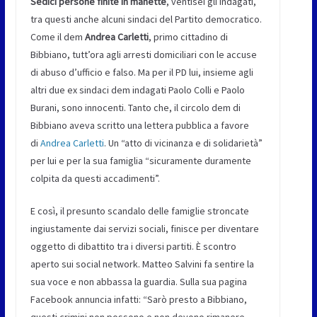
Sedici persone finite in manette
, ventisei gli indagati,
tra questi anche alcuni sindaci del Partito democratico.
Come il dem
Andrea Carletti
, primo cittadino di
Bibbiano, tutt’ora agli arresti domiciliari con le accuse
di abuso d’ufficio e falso. Ma per il PD lui, insieme agli
altri due ex sindaci dem indagati Paolo Colli e Paolo
Burani, sono innocenti. Tanto che, il circolo dem di
Bibbiano aveva scritto una lettera pubblica a favore
di
Andrea Carletti
. Un “atto di vicinanza e di solidarietà”
per lui e per la sua famiglia “sicuramente duramente
colpita da questi accadimenti”.
E così, il presunto scandalo delle famiglie stroncate
ingiustamente dai servizi sociali, finisce per diventare
oggetto di dibattito tra i diversi partiti. È scontro
aperto sui social network. Matteo Salvini fa sentire la
sua voce e non abbassa la guardia. Sulla sua pagina
Facebook annuncia infatti: “Sarò presto a Bibbiano,