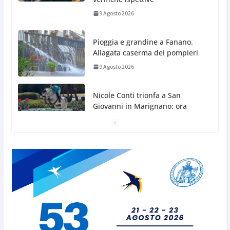
Nicole Conti trionfa a San
Giovanni in Marignano: ora
guarda ai Giochi del
Mediterraneo
9 Agosto 2026
Dennis Spircu fa doppietta a San Marino: suoi
singolare e doppio nel Junior ITF
9 Agosto 2026
Giro aereo d’Italia: a San Marino
è stata l’ultima tappa
9 Agosto 2026
San Marino. AR plaude al
confronto tra istituzioni e
professionisti sulle procedure e