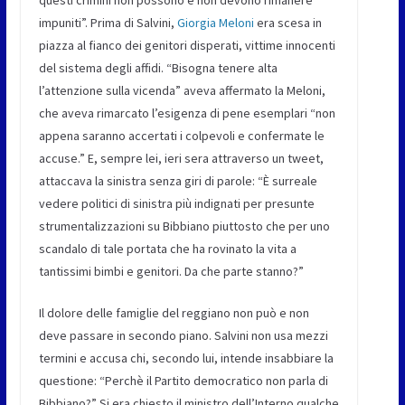
questi crimini non possono e non devono rimanere
impuniti”. Prima di Salvini,
Giorgia Meloni
era scesa in
piazza al fianco dei genitori disperati, vittime innocenti
del sistema degli affidi. “Bisogna tenere alta
l’attenzione sulla vicenda” aveva affermato la Meloni,
che aveva rimarcato l’esigenza di pene esemplari “non
appena saranno accertati i colpevoli e confermate le
accuse.” E, sempre lei, ieri sera attraverso un tweet,
attaccava la sinistra senza giri di parole: “È surreale
vedere politici di sinistra più indignati per presunte
strumentalizzazioni su Bibbiano piuttosto che per uno
scandalo di tale portata che ha rovinato la vita a
tantissimi bimbi e genitori. Da che parte stanno?”
Il dolore delle famiglie del reggiano non può e non
deve passare in secondo piano. Salvini non usa mezzi
termini e accusa chi, secondo lui, intende insabbiare la
questione: “Perchè il Partito democratico non parla di
Bibbiano?” Si era chiesto il ministro dell’Interno qualche