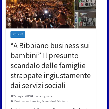
ATTUALITÀ
“A Bibbiano business sui
bambini” Il presunto
scandalo delle famiglie
strappate ingiustamente
dai servizi sociali
22 Luglio 2019
monica.goracci
Business sui bambini
,
Scandalo di Bibbiano