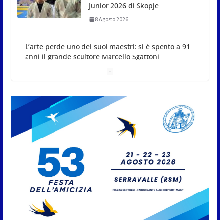
grande scultore Marcello
Sgattoni
8 Agosto 2026
A Oltremare 2.0 a Riccione in migliaia per
incontrare i DinsiemE
8 Agosto 2026
San Marino Academy.
Femminile: quattro Primavera
aggregate alla Prima Squadra
8 Agosto 2026
San Marino. “Cena Tramonto &
Live” una serata di
divertimento, arte, buona
cucina e solidarietà, a Faetano.
Con la firma e la regia di