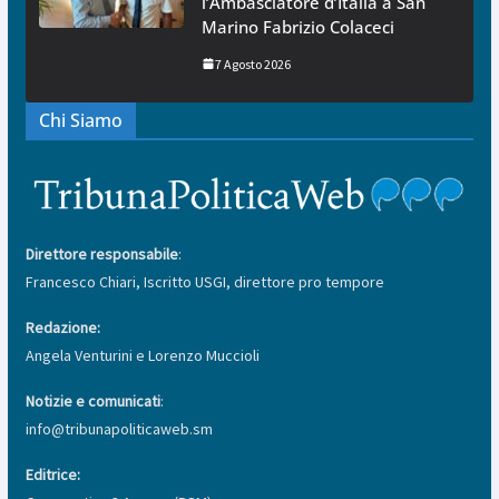
l’Ambasciatore d’Italia a San
Marino Fabrizio Colaceci
7 Agosto 2026
Chi Siamo
Direttore responsabile
:
Francesco Chiari, Iscritto USGI, direttore pro tempore
Redazione:
Angela Venturini e Lorenzo Muccioli
Notizie e comunicati
:
info@tribunapoliticaweb.sm
Editrice: