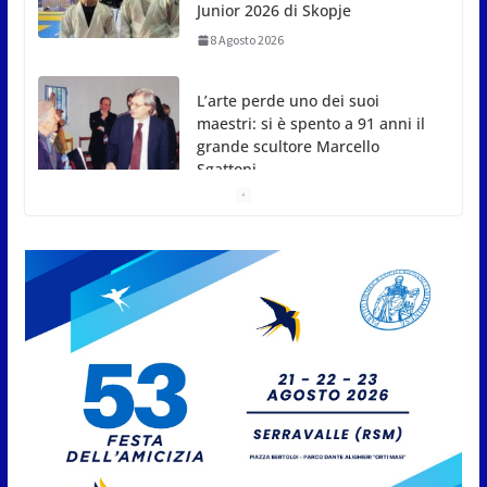
L’arte perde uno dei suoi
maestri: si è spento a 91 anni il
grande scultore Marcello
Sgattoni
8 Agosto 2026
A Oltremare 2.0 a Riccione in
migliaia per incontrare i
DinsiemE
8 Agosto 2026
San Marino Academy.
Femminile: quattro Primavera
aggregate alla Prima Squadra
8 Agosto 2026
San Marino. “Cena Tramonto &
Live” una serata di
divertimento, arte, buona