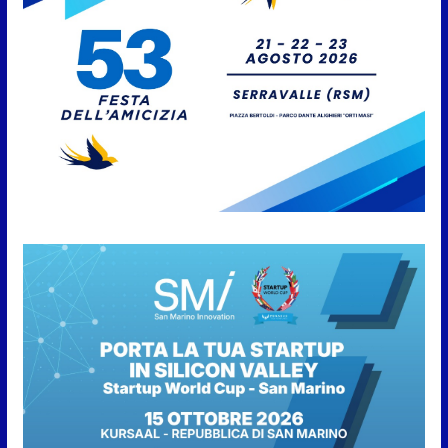
aggregate alla Prima Squadra
8 Agosto 2026
San Marino. “Cena Tramonto &
Live” una serata di
divertimento, arte, buona
cucina e solidarietà, a Faetano.
Con la firma e la regia di
Fun4all
8 Agosto 2026