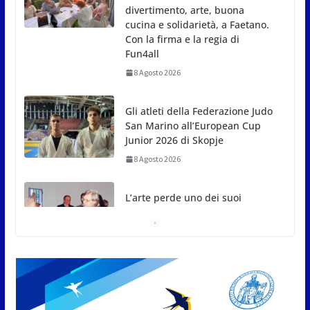
Gli atleti della Federazione Judo
San Marino all’European Cup
Junior 2026 di Skopje
8 Agosto 2026
L’arte perde uno dei suoi
maestri: si è spento a 91 anni il
grande scultore Marcello
Sgattoni
8 Agosto 2026
A Oltremare 2.0 a Riccione in
migliaia per incontrare i
DinsiemE
8 Agosto 2026
San Marino Academy.
Femminile: quattro Primavera