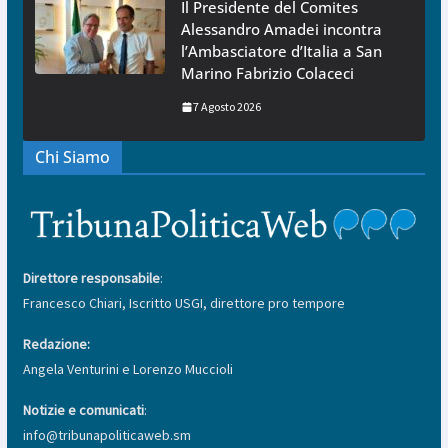
Il Presidente del Comites
Alessandro Amadei incontra
l’Ambasciatore d’Italia a San
Marino Fabrizio Colaceci
7 Agosto 2026
Chi Siamo
Direttore responsabile
:
Francesco Chiari, Iscritto USGI, direttore pro tempore
Redazione:
Angela Venturini e Lorenzo Muccioli
Notizie e comunicati
:
info@tribunapoliticaweb.sm