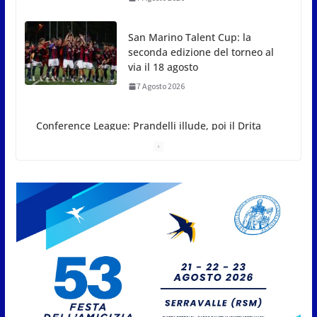
San Marino Talent Cup: la
seconda edizione del torneo al
via il 18 agosto
7 Agosto 2026
Conference League: Prandelli
illude, poi il Drita esce alla
distanza
7 Agosto 2026
San Marino. Eclissi di sole
mercoledì 12, verso l’ora del
tramonto. I luoghi del territorio
dove si potrà ammirare
7 Agosto 2026