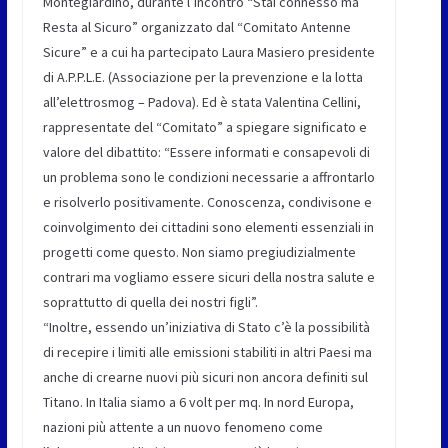
Montegiardino, durante l’incontro “Stai connesso ma
Resta al Sicuro” organizzato dal “Comitato Antenne
Sicure” e a cui ha partecipato Laura Masiero presidente
di A.P.P.L.E. (Associazione per la prevenzione e la lotta
all’elettrosmog – Padova). Ed è stata Valentina Cellini,
rappresentate del “Comitato” a spiegare significato e
valore del dibattito: “Essere informati e consapevoli di
un problema sono le condizioni necessarie a affrontarlo
e risolverlo positivamente. Conoscenza, condivisone e
coinvolgimento dei cittadini sono elementi essenziali in
progetti come questo. Non siamo pregiudizialmente
contrari ma vogliamo essere sicuri della nostra salute e
soprattutto di quella dei nostri figli”.
“Inoltre, essendo un’iniziativa di Stato c’è la possibilità
di recepire i limiti alle emissioni stabiliti in altri Paesi ma
anche di crearne nuovi più sicuri non ancora definiti sul
Titano. In Italia siamo a 6 volt per mq. In nord Europa,
nazioni più attente a un nuovo fenomeno come