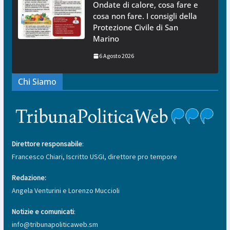
Ondate di calore, cosa fare e
cosa non fare. I consigli della
Protezione Civile di San
Marino
6 Agosto 2026
Chi Siamo
Direttore responsabile
:
Francesco Chiari, Iscritto USGI, direttore pro tempore
Redazione:
Angela Venturini e Lorenzo Muccioli
Notizie e comunicati
:
info@tribunapoliticaweb.sm