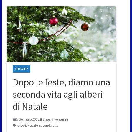
ATTUALITÀ
Dopo le feste, diamo una
seconda vita agli alberi
di Natale
5 Gennaio 2018
angela.venturini
alberi
,
Natale
,
seconda vita