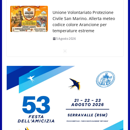
Dreaming San Marino Song
Contest: aperte le iscrizioni
all’edizione 2026-2027
5 Agosto 2026
Compak: Renato Ragini vince il
titolo sammarinese, Armando
Rodà si aggiudicail Gran Prix
5 Agosto 2026
Pesca sportiva, tre prove di
campionato tra acque dolci e di
mare
5 Agosto 2026
San Marino. Il 6 agosto è ancora
Giovedì in Centro. Il Centro
storico torna protagonista di