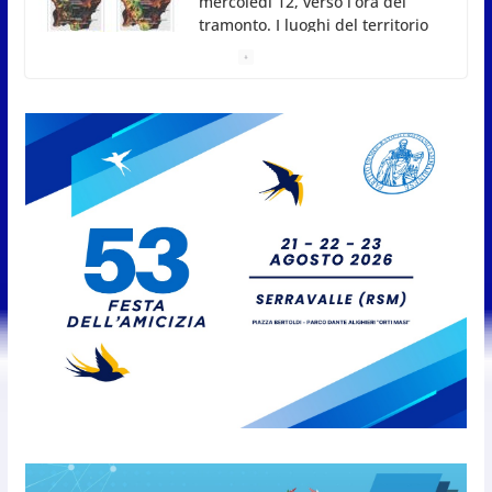
San Marino, stop agli abbruciamenti di residui
agricoli e vegetali fino al 15 settembre. Previste
multe salate
7 Agosto 2026
Caccuri celebra Roberto Sergio:
cittadinanza onoraria, chiavi
della città e premio alla carriera
7 Agosto 2026
Anche la FSGC nella nuova
partnership tra FIFA+ e DAZN
7 Agosto 2026