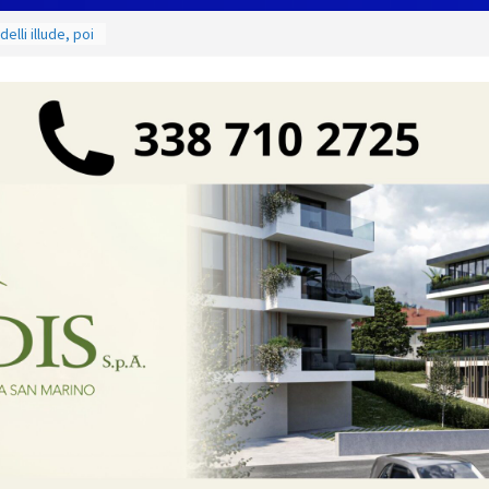
a seconda
 il 18 agosto
lli illude, poi
e mercoledì 12,
I luoghi del
ammirare
ruciamenti di
 fino al 15
e salate
parativi per la
 dettagli del
ma