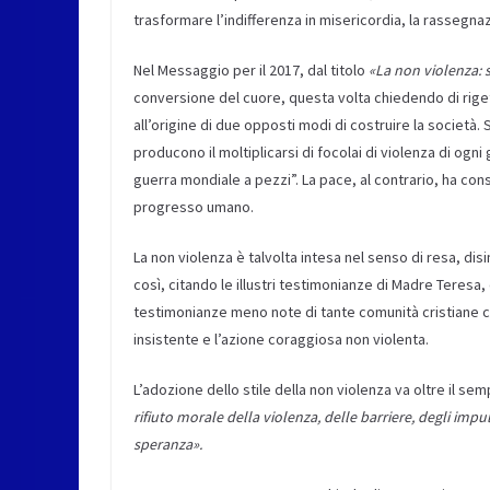
trasformare l’indifferenza in misericordia, la rassegnaz
Nel Messaggio per il 2017, dal titolo
«La non violenza: s
conversione del cuore, questa volta chiedendo di rigett
all’origine di due opposti modi di costruire la societ
producono il moltiplicarsi di focolai di violenza di ogn
guerra mondiale a pezzi”. La pace, al contrario, ha co
progresso umano.
La non violenza è talvolta intesa nel senso di resa, di
così, citando le illustri testimonianze di Madre Teresa
testimonianze meno note di tante comunità cristiane ch
insistente e l’azione coraggiosa non violenta.
L’adozione dello stile della non violenza va oltre il sem
rifiuto morale della violenza, delle barriere, degli impu
speranza».