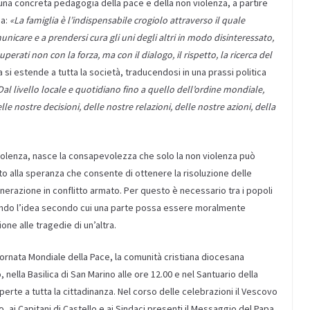
na concreta pedagogia della pace e della non violenza, a partire
ia:
«
La famiglia è l’indispensabile crogiolo attraverso il quale
omunicare e a prendersi cura gli uni degli altri in modo disinteressato,
superati non con la forza, ma con il dialogo, il rispetto, la ricerca del
nza si estende a tutta la società, traducendosi in una prassi politica
Dal livello locale e quotidiano fino a quello dell’ordine mondiale,
le nostre decisioni, delle nostre relazioni, delle nostre azioni, della
violenza, nasce la consapevolezza che solo la non violenza può
to alla speranza che consente di ottenere la risoluzione delle
nerazione in conflitto armato. Per questo è necessario tra i popoli
fiutando l’idea secondo cui una parte possa essere moralmente
one alle tragedie di un’altra.
iornata Mondiale della Pace, la comunità cristiana diocesana
nella Basilica di San Marino alle ore 12.00 e nel Santuario della
aperte a tutta la cittadinanza. Nel corso delle celebrazioni il Vescovo
 ai Capitani di Castello e ai Sindaci presenti il Messaggio del Papa,