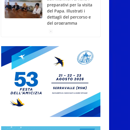
dettagli del percorso e
del programma
7 Agosto 2026
San Marino Talent
Cup: la seconda
edizione del torneo al
via il 18 agosto
7 Agosto 2026
Conference League:
Prandelli illude, poi il
Drita esce alla distanza
7 Agosto 2026
San Marino. Eclissi di
sole mercoledì 12,
verso l’ora del