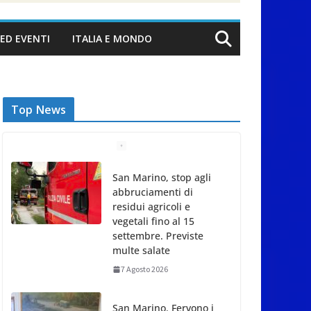
ED EVENTI
ITALIA E MONDO
Top News
San Marino, stop agli
abbruciamenti di
residui agricoli e
vegetali fino al 15
settembre. Previste
multe salate
7 Agosto 2026
San Marino. Fervono i
preparativi per la visita
del Papa. Illustrati i