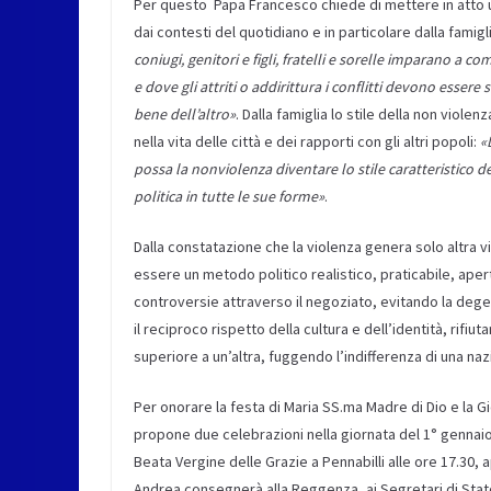
Per questo Papa Francesco chiede di mettere in atto u
dai contesti del quotidiano e in particolare dalla famigl
coniugi, genitori e figli, fratelli e sorelle imparano a c
e dove gli attriti o addirittura i conflitti devono essere 
bene dell’altro
»
. Dalla famiglia lo stile della non viole
nella vita delle città e dei rapporti con gli altri popoli:
«
possa la nonviolenza diventare lo stile caratteristico del
politica in tutte le sue forme
»
.
Dalla constatazione che la violenza genera solo altra 
essere un metodo politico realistico, praticabile, aper
controversie attraverso il negoziato, evitando la dege
il reciproco rispetto della cultura e dell’identità, ri
superiore a un’altra, fuggendo l’indifferenza di una nazi
Per onorare la festa di Maria SS.ma Madre di Dio e la G
propone due celebrazioni nella giornata del 1° gennaio, 
Beata Vergine delle Grazie a Pennabilli alle ore 17.30, 
Andrea consegnerà alla Reggenza, ai Segretari di Stato,