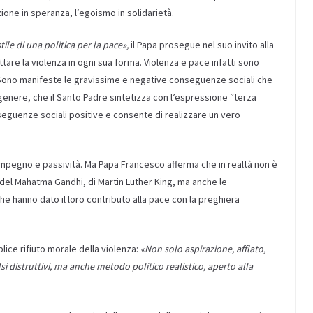
ione in speranza, l’egoismo in solidarietà.
tile di una politica per la pace»,
il Papa prosegue nel suo invito alla
are la violenza in ogni sua forma. Violenza e pace infatti sono
à. Sono manifeste le gravissime e negative conseguenze sociali che
i genere, che il Santo Padre sintetizza con l’espressione “terza
nseguenze sociali positive e consente di realizzare un vero
simpegno e passività. Ma Papa Francesco afferma che in realtà non è
, del Mahatma Gandhi, di Martin Luther King, ma anche le
e hanno dato il loro contributo alla pace con la preghiera
plice rifiuto morale della violenza:
«Non solo aspirazione, afflato,
lsi distruttivi, ma anche metodo politico realistico, aperto alla