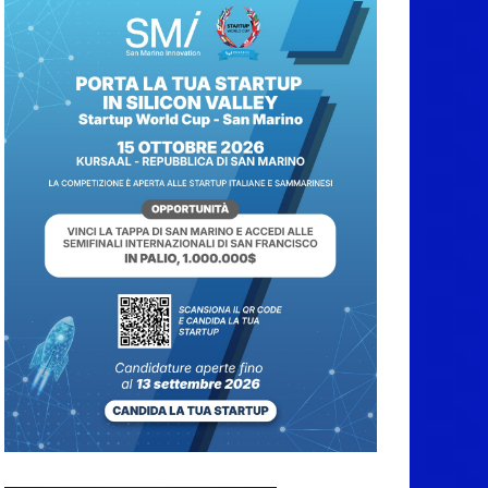
tramonto. I luoghi del
territorio dove si potrà
ammirare
7 Agosto 2026